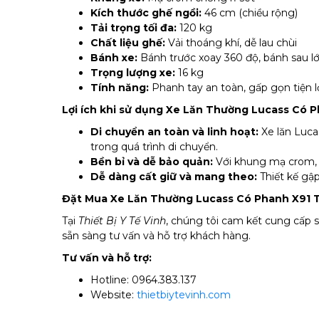
Kích thước ghế ngồi:
46 cm (chiều rộng)
Tải trọng tối đa:
120 kg
Chất liệu ghế:
Vải thoáng khí, dễ lau chùi
Bánh xe:
Bánh trước xoay 360 độ, bánh sau l
Trọng lượng xe:
16 kg
Tính năng:
Phanh tay an toàn, gấp gọn tiện l
Lợi ích khi sử dụng Xe Lăn Thường Lucass Có 
Di chuyển an toàn và linh hoạt:
Xe lăn Luca
trong quá trình di chuyển.
Bền bỉ và dễ bảo quản:
Với khung mạ crom, 
Dễ dàng cất giữ và mang theo:
Thiết kế gập
Đặt Mua Xe Lăn Thường Lucass Có Phanh X91 Tạ
Tại
Thiết Bị Y Tế Vinh
, chúng tôi cam kết cung cấp
sẵn sàng tư vấn và hỗ trợ khách hàng.
Tư vấn và hỗ trợ:
Hotline: 0964.383.137
Website:
thietbiytevinh.com