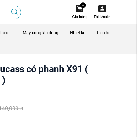
0
Giỏ hàng
Tài khoản
 huyết
Máy xông khí dung
Nhiệt kế
Liên hệ
Lucass có phanh X91 (
 )
,140,000
đ