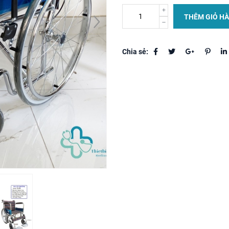
THÊM GIỎ H
Chia sẻ: