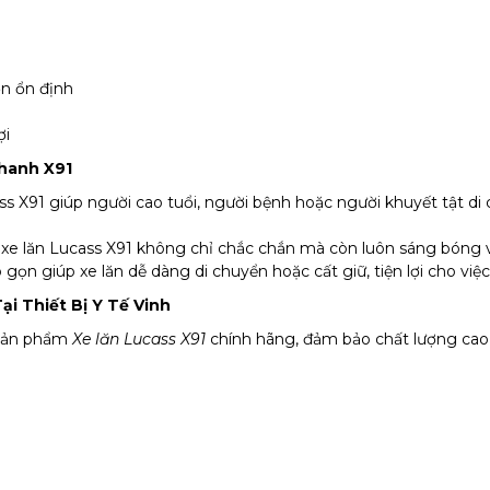
ớn ổn định
ợi
Phanh X91
ss X91 giúp người cao tuổi, người bệnh hoặc người khuyết tật di
xe lăn Lucass X91 không chỉ chắc chắn mà còn luôn sáng bóng
 gọn giúp xe lăn dễ dàng di chuyển hoặc cất giữ, tiện lợi cho vi
i Thiết Bị Y Tế Vinh
 sản phẩm
Xe lăn Lucass X91
chính hãng, đảm bảo chất lượng cao v