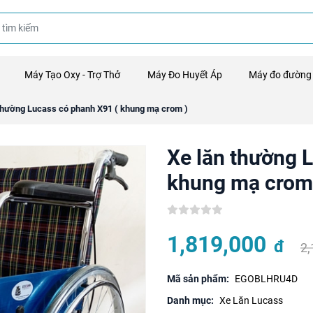
Máy Tạo Oxy - Trợ Thở
Máy Đo Huyết Áp
Máy đo đường
thường Lucass có phanh X91 ( khung mạ crom )
Xe lăn thường 
khung mạ crom
1,819,000
đ
2
Mã sản phẩm:
EGOBLHRU4D
Danh mục:
Xe Lăn Lucass