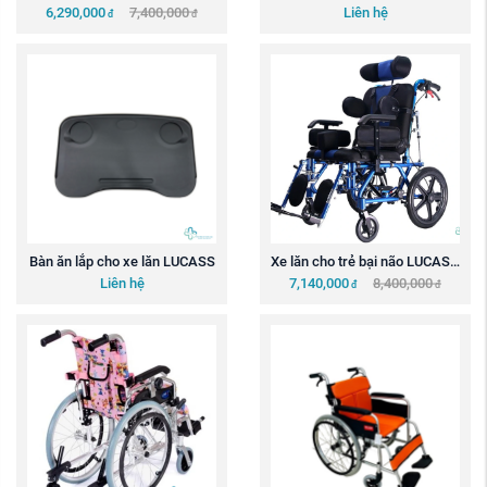
Lucass D100
Lucass ECLIP X2
6,290,000
7,400,000
Liên hệ
đ
đ
Bàn ăn lắp cho xe lăn LUCASS
Xe lăn cho trẻ bại não LUCASS 
X58L
Liên hệ
7,140,000
8,400,000
đ
đ