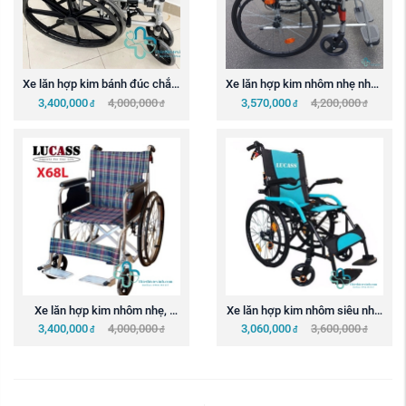
Xe lăn hợp kim bánh đúc chắc 
Xe lăn hợp kim nhôm nhẹ nhấc 
chắn  LUCASS X90
tay, tháo rời ...
3,400,000
4,000,000
3,570,000
4,200,000
đ
đ
đ
đ
Xe lăn hợp kim nhôm nhẹ, 
Xe lăn hợp kim nhôm siêu nhẹ 
rộng LUCASS X68L
mới tay lật sau, ...
3,400,000
4,000,000
3,060,000
3,600,000
đ
đ
đ
đ