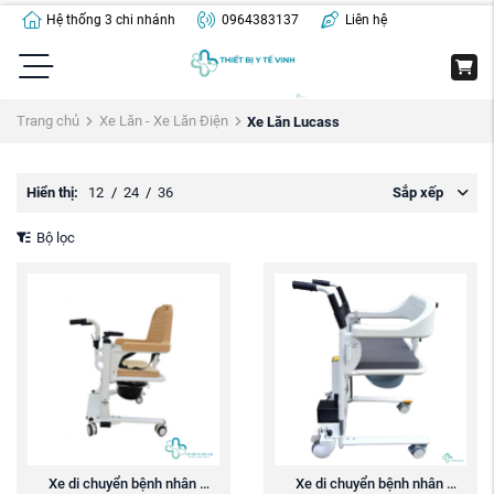
Hệ thống 3 chi nhánh
0964383137
Liên hệ
Trang chủ
Xe Lăn - Xe Lăn Điện
Xe Lăn Lucass
Hiển thị:
12
/
24
/
36
Sắp xếp
Bộ lọc
Xe di chuyển bệnh nhân 
Xe di chuyển bệnh nhân 