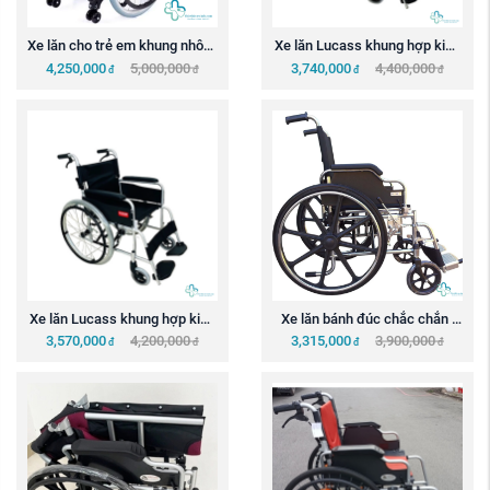
Xe lăn cho trẻ em khung nhôm 
Xe lăn Lucass khung hợp kim 
LUCASS X98L
X-201 đệm vàng
4,250,000
5,000,000
3,740,000
4,400,000
đ
đ
đ
đ
Xe lăn Lucass khung hợp kim 
Xe lăn bánh đúc chắc chắn  
X-201 đệm đen
LUCASS X39BJ
3,570,000
4,200,000
3,315,000
3,900,000
đ
đ
đ
đ