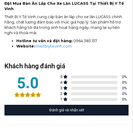
Đặt Mua Bàn Ăn Lắp Cho Xe Lăn LUCASS Tại Thiết Bị Y Tế
Vinh
Thiết Bị Y Tế Vinh cung cấp bàn ăn lắp cho xe lăn LUCASS chính
hãng, chất lượng đảm bảo với mức giá hợp lý. Sản phẩm hỗ trợ
khách hàng tối đa trong sinh hoạt hàng ngày, mang lại sự tiện
nghi và thoải mái.
Hotline tư vấn và đặt hàng:
0964.383.137
Website:
thietbiytevinh.com
Khách hàng đánh giá
5.0
5
0
%
4
0
%
3
0
%
2
0
%
1
0
%
Đánh giá và nhận xét