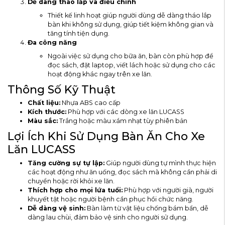
Dễ dàng tháo lắp và điều chỉnh
Thiết kế linh hoạt giúp người dùng dễ dàng tháo lắp
bàn khi không sử dụng, giúp tiết kiệm không gian và
tăng tính tiện dụng.
Đa công năng
Ngoài việc sử dụng cho bữa ăn, bàn còn phù hợp để
đọc sách, đặt laptop, viết lách hoặc sử dụng cho các
hoạt động khác ngay trên xe lăn.
Thông Số Kỹ Thuật
Chất liệu:
Nhựa ABS cao cấp
Kích thước:
Phù hợp với các dòng xe lăn LUCASS
Màu sắc:
Trắng hoặc màu xám nhạt tùy phiên bản
Lợi Ích Khi Sử Dụng Bàn Ăn Cho Xe
Lăn LUCASS
Tăng cường sự tự lập:
Giúp người dùng tự mình thực hiện
các hoạt động như ăn uống, đọc sách mà không cần phải di
chuyển hoặc rời khỏi xe lăn.
Thích hợp cho mọi lứa tuổi:
Phù hợp với người già, người
khuyết tật hoặc người bệnh cần phục hồi chức năng.
Dễ dàng vệ sinh:
Bàn làm từ vật liệu chống bám bẩn, dễ
dàng lau chùi, đảm bảo vệ sinh cho người sử dụng.