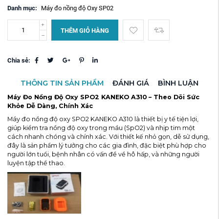
Danh mục:
Máy đo nồng độ Oxy SP02
THÊM GIỎ HÀNG
Chia sẻ:
THÔNG TIN SẢN PHẨM
ĐÁNH GIÁ
BÌNH LUẬN
Máy Đo Nồng Độ Oxy SPO2 KANEKO A310 – Theo Dõi Sức
Khỏe Dễ Dàng, Chính Xác
Máy đo nồng độ oxy SPO2 KANEKO A310 là thiết bị y tế tiện lợi,
giúp kiểm tra nồng độ oxy trong máu (SpO2) và nhịp tim một
cách nhanh chóng và chính xác. Với thiết kế nhỏ gọn, dễ sử dụng,
đây là sản phẩm lý tưởng cho các gia đình, đặc biệt phù hợp cho
người lớn tuổi, bệnh nhân có vấn đề về hô hấp, và những người
luyện tập thể thao.