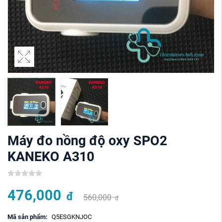
Máy đo nồng độ oxy SPO2
KANEKO A310
476,000
đ
560,000
đ
Mã sản phẩm:
Q5ESGKNJOC