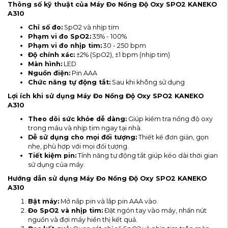
Thông số kỹ thuật của Máy Đo Nồng Độ Oxy SPO2 KANEKO
A310
Chỉ số đo:
SpO2 và nhịp tim
Phạm vi đo SpO2:
35% - 100%
Phạm vi đo nhịp tim:
30 - 250 bpm
Độ chính xác:
±2% (SpO2), ±1 bpm (nhịp tim)
Màn hình:
LED
Nguồn điện:
Pin AAA
Chức năng tự động tắt:
Sau khi không sử dụng
Lợi ích khi sử dụng Máy Đo Nồng Độ Oxy SPO2 KANEKO
A310
Theo dõi sức khỏe dễ dàng:
Giúp kiểm tra nồng độ oxy
trong máu và nhịp tim ngay tại nhà.
Dễ sử dụng cho mọi đối tượng:
Thiết kế đơn giản, gọn
nhẹ, phù hợp với mọi đối tượng.
Tiết kiệm pin:
Tính năng tự động tắt giúp kéo dài thời gian
sử dụng của máy.
Hướng dẫn sử dụng Máy Đo Nồng Độ Oxy SPO2 KANEKO
A310
Bật máy:
Mở nắp pin và lắp pin AAA vào.
Đo SpO2 và nhịp tim:
Đặt ngón tay vào máy, nhấn nút
nguồn và đợi máy hiển thị kết quả.