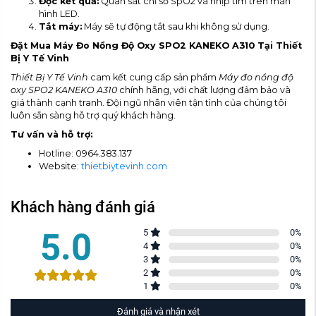
Đọc kết quả:
Quan sát chỉ số SpO2 và nhịp tim trên màn
hình LED.
Tắt máy:
Máy sẽ tự động tắt sau khi không sử dụng.
Đặt Mua Máy Đo Nồng Độ Oxy SPO2 KANEKO A310 Tại Thiết
Bị Y Tế Vinh
Thiết Bị Y Tế Vinh
cam kết cung cấp sản phẩm
Máy đo nồng độ
oxy SPO2 KANEKO A310
chính hãng, với chất lượng đảm bảo và
giá thành cạnh tranh. Đội ngũ nhân viên tận tình của chúng tôi
luôn sẵn sàng hỗ trợ quý khách hàng.
Tư vấn và hỗ trợ:
Hotline: 0964.383.137
Website:
thietbiytevinh.com
Khách hàng đánh giá
5.0
5
0
%
4
0
%
3
0
%
2
0
%
1
0
%
Đánh giá và nhận xét