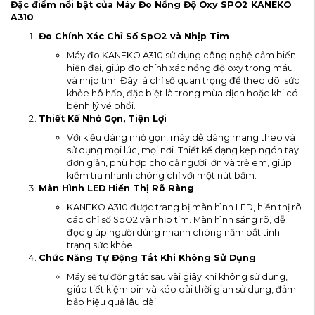
Đặc điểm nổi bật của Máy Đo Nồng Độ Oxy SPO2 KANEKO
A310
Đo Chính Xác Chỉ Số SpO2 và Nhịp Tim
Máy đo KANEKO A310 sử dụng công nghệ cảm biến
hiện đại, giúp đo chính xác nồng độ oxy trong máu
và nhịp tim. Đây là chỉ số quan trọng để theo dõi sức
khỏe hô hấp, đặc biệt là trong mùa dịch hoặc khi có
bệnh lý về phổi.
Thiết Kế Nhỏ Gọn, Tiện Lợi
Với kiểu dáng nhỏ gọn, máy dễ dàng mang theo và
sử dụng mọi lúc, mọi nơi. Thiết kế dạng kẹp ngón tay
đơn giản, phù hợp cho cả người lớn và trẻ em, giúp
kiểm tra nhanh chóng chỉ với một nút bấm.
Màn Hình LED Hiển Thị Rõ Ràng
KANEKO A310 được trang bị màn hình LED, hiển thị rõ
các chỉ số SpO2 và nhịp tim. Màn hình sáng rõ, dễ
đọc giúp người dùng nhanh chóng nắm bắt tình
trạng sức khỏe.
Chức Năng Tự Động Tắt Khi Không Sử Dụng
Máy sẽ tự động tắt sau vài giây khi không sử dụng,
giúp tiết kiệm pin và kéo dài thời gian sử dụng, đảm
bảo hiệu quả lâu dài.