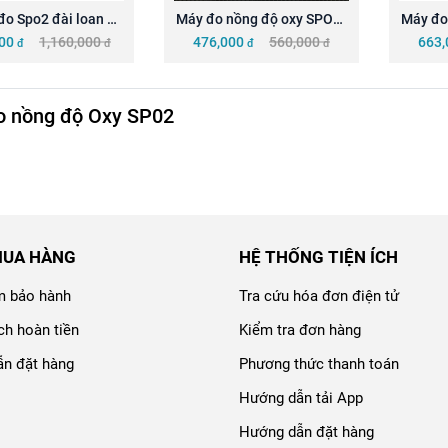
o Spo2 đài loan 
Máy đo nồng độ oxy SPO2  
Máy đo 
vital AT101C
KANEKO A310
00
1,160,000
476,000
560,000
663,
đ
đ
đ
đ
o nồng độ Oxy SP02
MUA HÀNG
HỆ THỐNG TIỆN ÍCH
m bảo hành
Tra cứu hóa đơn điện tử
ch hoàn tiền
Kiểm tra đơn hàng
n đặt hàng
Phương thức thanh toán
Hướng dẫn tải App
Hướng dẫn đặt hàng