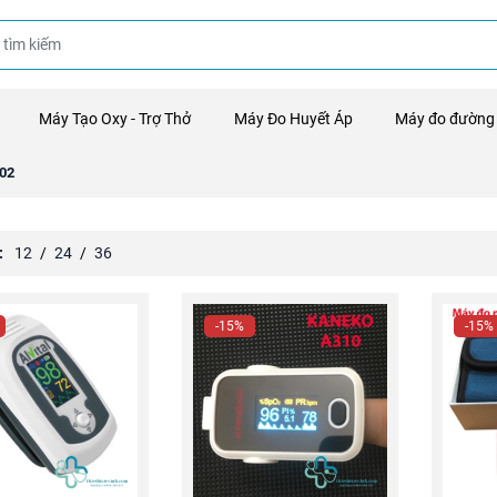
Máy Tạo Oxy - Trợ Thở
Máy Đo Huyết Áp
Máy đo đường
02
:
12
/
24
/
36
-15%
-15%