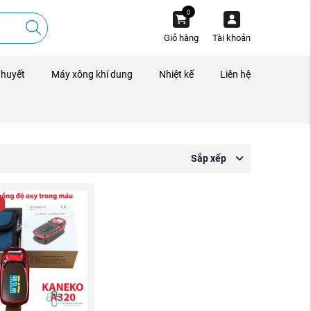
0
Giỏ hàng
Tài khoản
 huyết
Máy xông khí dung
Nhiệt kế
Liên hệ
Sắp xếp