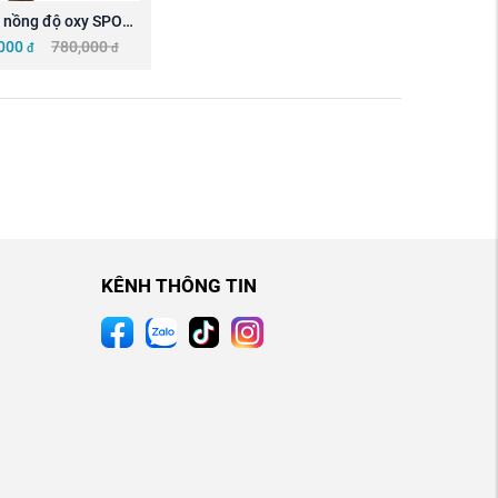
nồng độ oxy SPO2  
KANEKO A320
000
780,000
đ
đ
KÊNH THÔNG TIN