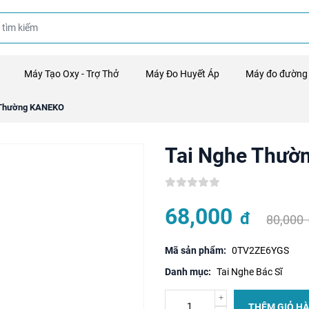
Máy Tạo Oxy - Trợ Thở
Máy Đo Huyết Áp
Máy đo đường
 Thường KANEKO
Tai Nghe Thư
68,000
đ
80,000
Mã sản phẩm:
0TV2ZE6YGS
Danh mục:
Tai Nghe Bác Sĩ
THÊM GIỎ H