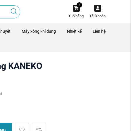
0
Giỏ hàng
Tài khoản
 huyết
Máy xông khí dung
Nhiệt kế
Liên hệ
ờng KANEKO
đ
ÀNG