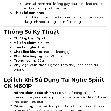
Đệm tai mềm mại, không gây đau hoặc khó chịu, dù
sử dụng trong thời gian dài.
Thiết kế gọn nhẹ:
Sản phẩm có trọng lượng nhẹ, dễ mang theo và sử
dụng linh hoạt trong mọi môi trường.
Thông Số Kỹ Thuật
Thương hiệu:
Spirit
Mã sản phẩm:
CK M601P
Loại tai nghe:
1 mặt
Chất liệu khung:
Hợp kim không gỉ
Chất liệu ống nghe:
PVC cao cấp
Trọng lượng:
120g
Phụ kiện kèm theo:
Đệm tai thay thế, vòng nghe dự
phòng
Lợi Ích Khi Sử Dụng Tai Nghe Spirit
CK M601P
Hỗ trợ chẩn đoán chính xác:
Với khả năng tái tạo âm
thanh rõ nét, sản phẩm giúp phát hiện các vấn đề sức khỏe
một cách hiệu quả.
Dễ sử dụng:
Thiết kế đơn giản, phù hợp cho cả người mới
sử dụng và chuyên gia y tế giàu kinh nghiệm.