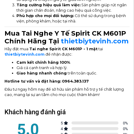
Tăng cường hiệu quả làm việc:
Sản phẩm giúp rút ngắn
thời gian chẩn đoán, nâng cao hiệu quả công việc.
Phù hợp cho mọi đối tượng:
Có thể sử dụng trong bệnh
viện, phòng khám, hoặc tại nhà.
Mua Tai Nghe Y Tế Spirit CK M601P
Chính Hãng Tại
thietbiytevinh.com
Hãy đặt mua
Tai nghe Spirit CK M601P - 1 mặt
tại
thietbiytevinh.com
để nhận được:
Cam kết chính hãng 100%
.
Giá cả cạnh tranh và hợp lý.
Giao hàng nhanh chóng
trên toàn quốc.
Hotline tư vấn và đặt hàng:
0964.383.137
Đầu tư ngay hôm nay để sở hữu sản phẩm hỗ trợ y tế chất lượng
cao, mang lại sự an tâm cho mọi cuộc thăm khám!
Khách hàng đánh giá
5.0
5
0
%
4
0
%