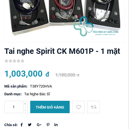
Tai nghe Spirit CK M601P - 1 mặt
1,003,000
đ
1,180,000
đ
Mã sản phẩm:
T38Y720HVA
Danh mục:
Tai Nghe Bác Sĩ
THÊM GIỎ HÀNG
Chia sẻ: