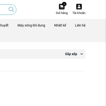
0
Giỏ hàng
Tài khoản
 huyết
Máy xông khí dung
Nhiệt kế
Liên hệ
Sắp xếp