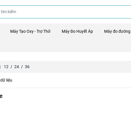
Máy Tạo Oxy - Trợ Thở
Máy Đo Huyết Áp
Máy đo đường
:
12
/
24
/
36
dữ liệu
e