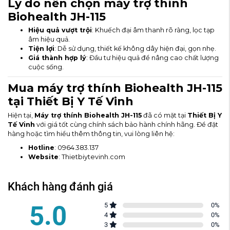
Lý do nên chọn máy trợ thính
Biohealth JH-115
Hiệu quả vượt trội
: Khuếch đại âm thanh rõ ràng, lọc tạp
âm hiệu quả.
Tiện lợi
: Dễ sử dụng, thiết kế không dây hiện đại, gọn nhẹ.
Giá thành hợp lý
: Đầu tư hiệu quả để nâng cao chất lượng
cuộc sống.
Mua máy trợ thính Biohealth JH-115
tại Thiết Bị Y Tế Vinh
Hiện tại,
Máy trợ thính Biohealth JH-115
đã có mặt tại
Thiết Bị Y
Tế Vinh
với giá tốt cùng chính sách bảo hành chính hãng. Để đặt
hàng hoặc tìm hiểu thêm thông tin, vui lòng liên hệ:
Hotline
: 0964.383.137
Website
:
Thietbiytevinh.com
Khách hàng đánh giá
5.0
5
0
%
4
0
%
3
0
%