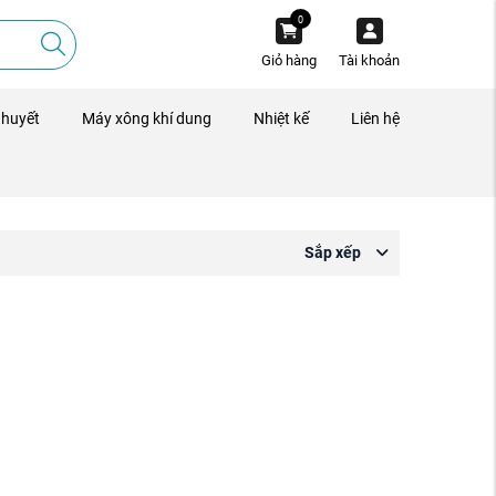
0
Giỏ hàng
Tài khoản
 huyết
Máy xông khí dung
Nhiệt kế
Liên hệ
Sắp xếp