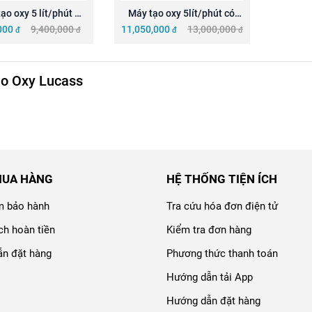
ạo oxy 5 lít/phút 
Máy tạo oxy 5lít/phút có 
SZ-5AW  xông khí ...
xông khí dung LUCASS ...
000
9,400,000
11,050,000
13,000,000
đ
đ
đ
đ
o Oxy Lucass
MUA HÀNG
HỆ THỐNG TIỆN ÍCH
m bảo hành
Tra cứu hóa đơn điện tử
ch hoàn tiền
Kiểm tra đơn hàng
n đặt hàng
Phương thức thanh toán
Hướng dẫn tải App
Hướng dẫn đặt hàng