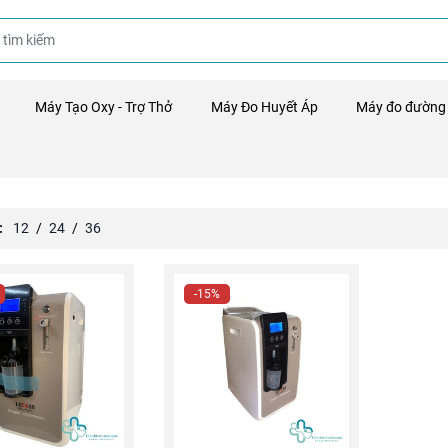
Máy Tạo Oxy - Trợ Thở
Máy Đo Huyết Áp
Máy đo đường
:
12
/
24
/
36
-15%