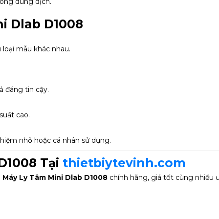
rong dung dịch.
i Dlab D1008
u loại mẫu khác nhau.
 đáng tin cậy.
suất cao.
ghiệm nhỏ hoặc cá nhân sử dụng.
D1008 Tại
thietbiytevinh.com
u
Máy Ly Tâm Mini Dlab D1008
chính hãng, giá tốt cùng nhiều ư