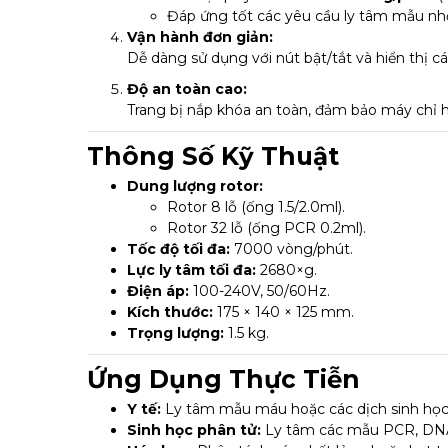
Đáp ứng tốt các yêu cầu ly tâm mẫu nhỏ
Vận hành đơn giản:
Dễ dàng sử dụng với nút bật/tắt và hiển thị c
Độ an toàn cao:
Trang bị nắp khóa an toàn, đảm bảo máy chỉ 
Thông Số Kỹ Thuật
Dung lượng rotor:
Rotor 8 lỗ (ống 1.5/2.0ml).
Rotor 32 lỗ (ống PCR 0.2ml).
Tốc độ tối đa:
7000 vòng/phút.
Lực ly tâm tối đa:
2680×g.
Điện áp:
100-240V, 50/60Hz.
Kích thước:
175 × 140 × 125 mm.
Trọng lượng:
1.5 kg.
Ứng Dụng Thực Tiễn
Y tế:
Ly tâm mẫu máu hoặc các dịch sinh học
Sinh học phân tử:
Ly tâm các mẫu PCR, DN