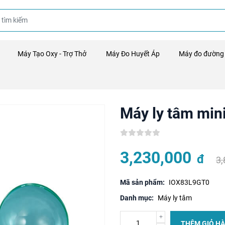
Máy Tạo Oxy - Trợ Thở
Máy Đo Huyết Áp
Máy đo đường
Máy ly tâm min
3,230,000
đ
3
Mã sản phẩm:
IOX83L9GT0
Danh mục:
Máy ly tâm
THÊM GIỎ H