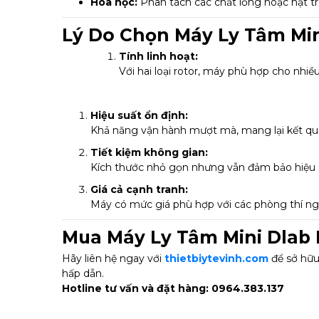
Hóa học:
Phân tách các chất lỏng hoặc hạt t
Lý Do Chọn Máy Ly Tâm Min
Tính linh hoạt:
Với hai loại rotor, máy phù hợp cho nhiề
Hiệu suất ổn định:
Khả năng vận hành mượt mà, mang lại kết quả
Tiết kiệm không gian:
Kích thước nhỏ gọn nhưng vẫn đảm bảo hiệu 
Giá cả cạnh tranh:
Máy có mức giá phù hợp với các phòng thí n
Mua Máy Ly Tâm Mini Dlab 
Hãy liên hệ ngay với
thietbiytevinh.com
để sở hữ
hấp dẫn.
Hotline tư vấn và đặt hàng:
0964.383.137