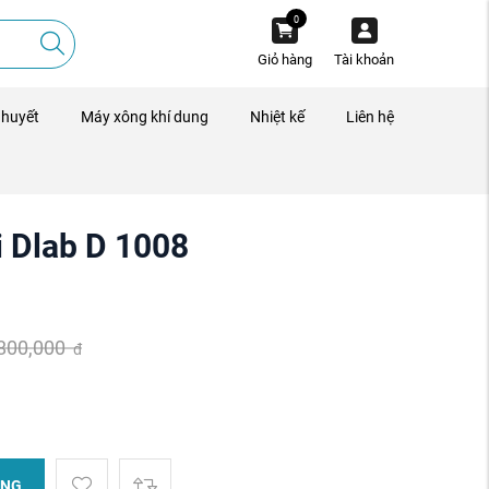
0
Giỏ hàng
Tài khoản
 huyết
Máy xông khí dung
Nhiệt kế
Liên hệ
i Dlab D 1008
,800,000
đ
ÀNG