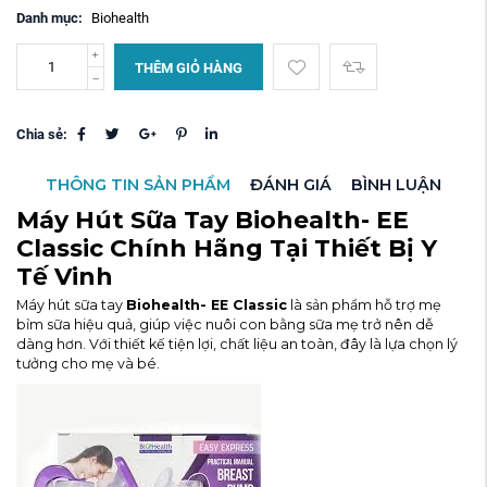
Danh mục:
Biohealth
THÊM GIỎ HÀNG
Chia sẻ:
THÔNG TIN SẢN PHẨM
ĐÁNH GIÁ
BÌNH LUẬN
Máy Hút Sữa Tay Biohealth- EE
Classic Chính Hãng Tại Thiết Bị Y
Tế Vinh
Máy hút sữa tay
Biohealth- EE Classic
là sản phẩm hỗ trợ mẹ
bỉm sữa hiệu quả, giúp việc nuôi con bằng sữa mẹ trở nên dễ
dàng hơn. Với thiết kế tiện lợi, chất liệu an toàn, đây là lựa chọn lý
tưởng cho mẹ và bé.