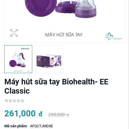
Máy hút sữa tay Biohealth- EE
Classic
261,000
đ
290,000
đ
Mã sản phẩm:
AFQCTJMD8E