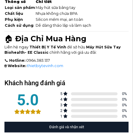
Thông số
Chi tiết
Loại sản phẩm
Máy hút sữa bằng tay
Chất liệu
Nhựa không chứa BPA
Phụ kiện
Silicon mềm mại, an toàn
Cách sử dụng
Dễ dàng tháo lắp và làm sạch
🏠
Địa Chỉ Mua Hàng
Liên hệ ngay
Thiết Bị Y Tế Vinh
để sở hữu
Máy Hút Sữa Tay
Biohealth- EE Classic
chính hãng với giá ưu đãi:
📞
Hotline:
0964.383.137
🌐
Website:
thietbiytevinh.com
Khách hàng đánh giá
5.0
5
0
%
4
0
%
3
0
%
2
0
%
1
0
%
Đánh giá và nhận xét