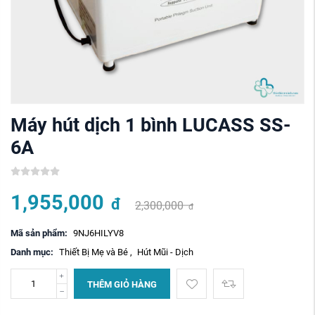
Máy hút dịch 1 bình LUCASS SS-
6A
1,955,000
đ
2,300,000
đ
Mã sản phẩm:
9NJ6HILYV8
Danh mục:
Thiết Bị Mẹ và Bé
,
Hút Mũi - Dịch
THÊM GIỎ HÀNG