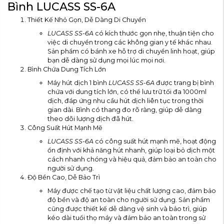
Bình LUCASS SS-6A
Thiết Kế Nhỏ Gọn, Dễ Dàng Di Chuyển
LUCASS SS-6A
có kích thước gọn nhẹ, thuận tiện cho
việc di chuyển trong các không gian y tế khác nhau.
Sản phẩm có bánh xe hỗ trợ di chuyển linh hoạt, giúp
bạn dễ dàng sử dụng mọi lúc mọi nơi.
Bình Chứa Dung Tích Lớn
Máy hút dịch 1 bình
LUCASS SS-6A
được trang bị bình
chứa với dung tích lớn, có thể lưu trữ tối đa 1000ml
dịch, đáp ứng nhu cầu hút dịch liên tục trong thời
gian dài. Bình có thang đo rõ ràng, giúp dễ dàng
theo dõi lượng dịch đã hút.
Công Suất Hút Mạnh Mẽ
LUCASS SS-6A
có công suất hút mạnh mẽ, hoạt động
ổn định với khả năng hút nhanh, giúp loại bỏ dịch một
cách nhanh chóng và hiệu quả, đảm bảo an toàn cho
người sử dụng.
Độ Bền Cao, Dễ Bảo Trì
Máy được chế tạo từ vật liệu chất lượng cao, đảm bảo
độ bền và độ an toàn cho người sử dụng. Sản phẩm
cũng được thiết kế dễ dàng vệ sinh và bảo trì, giúp
kéo dài tuổi thọ máy và đảm bảo an toàn trong sử