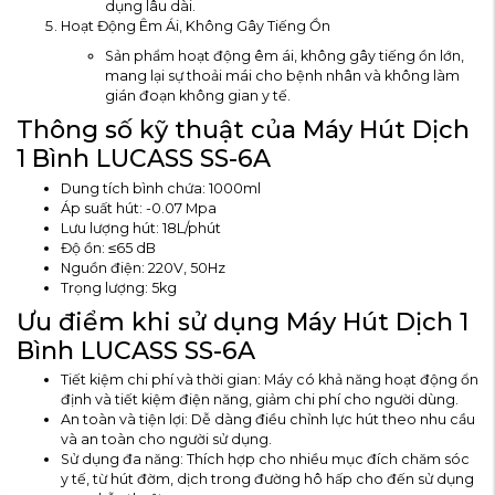
dụng lâu dài.
Hoạt Động Êm Ái, Không Gây Tiếng Ồn
Sản phẩm hoạt động êm ái, không gây tiếng ồn lớn,
mang lại sự thoải mái cho bệnh nhân và không làm
gián đoạn không gian y tế.
Thông số kỹ thuật của Máy Hút Dịch
1 Bình LUCASS SS-6A
Dung tích bình chứa: 1000ml
Áp suất hút: -0.07 Mpa
Lưu lượng hút: 18L/phút
Độ ồn: ≤65 dB
Nguồn điện: 220V, 50Hz
Trọng lượng: 5kg
Ưu điểm khi sử dụng Máy Hút Dịch 1
Bình LUCASS SS-6A
Tiết kiệm chi phí và thời gian: Máy có khả năng hoạt động ổn
định và tiết kiệm điện năng, giảm chi phí cho người dùng.
An toàn và tiện lợi: Dễ dàng điều chỉnh lực hút theo nhu cầu
và an toàn cho người sử dụng.
Sử dụng đa năng: Thích hợp cho nhiều mục đích chăm sóc
y tế, từ hút đờm, dịch trong đường hô hấp cho đến sử dụng