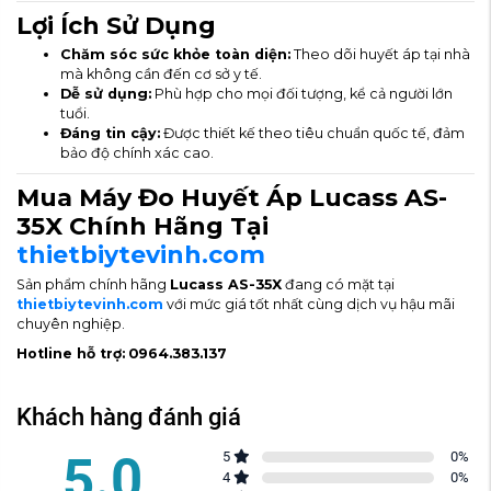
Lợi Ích Sử Dụng
Chăm sóc sức khỏe toàn diện:
Theo dõi huyết áp tại nhà
mà không cần đến cơ sở y tế.
Dễ sử dụng:
Phù hợp cho mọi đối tượng, kể cả người lớn
tuổi.
Đáng tin cậy:
Được thiết kế theo tiêu chuẩn quốc tế, đảm
bảo độ chính xác cao.
Mua Máy Đo Huyết Áp Lucass AS-
35X Chính Hãng Tại
thietbiytevinh.com
Sản phẩm chính hãng
Lucass AS-35X
đang có mặt tại
thietbiytevinh.com
với mức giá tốt nhất cùng dịch vụ hậu mãi
chuyên nghiệp.
Hotline hỗ trợ:
0964.383.137
Khách hàng đánh giá
5.0
5
0
%
4
0
%