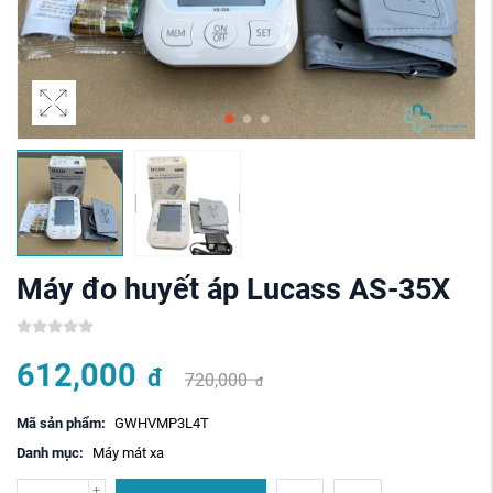
Máy đo huyết áp Lucass AS-35X
612,000
đ
720,000
đ
Mã sản phẩm:
GWHVMP3L4T
Danh mục:
Máy mát xa