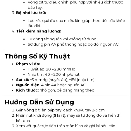
Vòng bít tự điều chỉnh, phù hợp với nhiều kích thước
bắp tay.
Bộ nhớ lưu trữ:
Lưu kết quả đo của nhiều lần, giúp theo dõi sức khỏe
lâu dài.
Tiết kiệm năng lượng:
Tự động tắt nguồn khi không sử dụng.
Sử dụng pin AA phổ thông hoặc bộ đổi nguồn AC.
Thông Số Kỹ Thuật
Phạm vi đo:
Huyết áp: 20 – 280 mmHg.
Nhịp tim: 40 – 200 nhịp/phút.
Sai số:
±3 mmHg (huyết áp), ±5% (nhịp tim).
Nguồn điện:
4 pin AA hoặc nguồn AC.
Kích thước:
Nhỏ gọn, dễ dàng mang theo.
Hướng Dẫn Sử Dụng
Gắn vòng bít lên bắp tay, cách khuỷu tay 2-3 cm.
Nhấn nút khởi động (
Start
), máy sẽ tự động đo và hiển thị
kết quả.
Xem kết quả trực tiếp trên màn hình và ghi lại nếu cần.