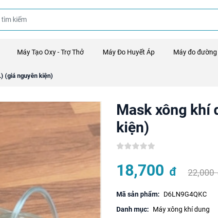
Máy Tạo Oxy - Trợ Thở
Máy Đo Huyết Áp
Máy đo đường
) (giá nguyên kiện)
Mask xông khí d
kiện)
18,700
đ
22,000
Mã sản phẩm:
D6LN9G4QKC
Danh mục:
Máy xông khí dung