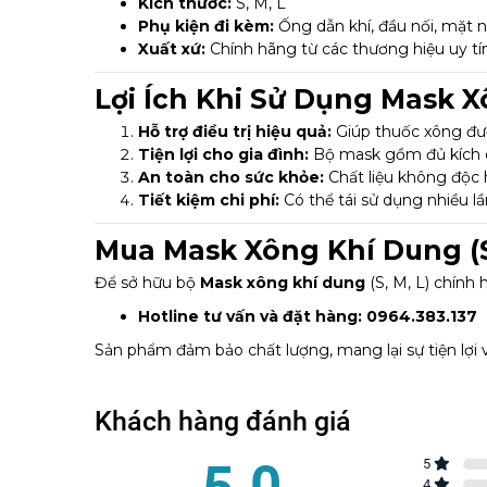
Kích thước:
S, M, L
Phụ kiện đi kèm:
Ống dẫn khí, đầu nối, mặt 
Xuất xứ:
Chính hãng từ các thương hiệu uy tí
Lợi Ích Khi Sử Dụng Mask 
Hỗ trợ điều trị hiệu quả:
Giúp thuốc xông đượ
Tiện lợi cho gia đình:
Bộ mask gồm đủ kích cỡ
An toàn cho sức khỏe:
Chất liệu không độc 
Tiết kiệm chi phí:
Có thể tái sử dụng nhiều lần
Mua Mask Xông Khí Dung (S
Để sở hữu bộ
Mask xông khí dung
(S, M, L) chính
Hotline tư vấn và đặt hàng:
0964.383.137
Sản phẩm đảm bảo chất lượng, mang lại sự tiện lợi v
Khách hàng đánh giá
5.0
5
4