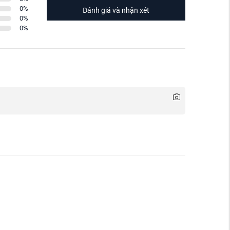
0
%
Đánh giá và nhận xét
0
%
0
%