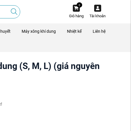
0
Giỏ hàng
Tài khoản
 huyết
Máy xông khí dung
Nhiệt kế
Liên hệ
ung (S, M, L) (giá nguyên
đ