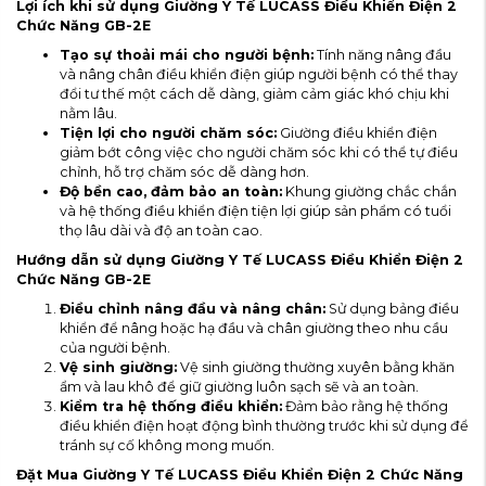
Lợi ích khi sử dụng Giường Y Tế LUCASS Điều Khiển Điện 2
Chức Năng GB-2E
Tạo sự thoải mái cho người bệnh:
Tính năng nâng đầu
và nâng chân điều khiển điện giúp người bệnh có thể thay
đổi tư thế một cách dễ dàng, giảm cảm giác khó chịu khi
nằm lâu.
Tiện lợi cho người chăm sóc:
Giường điều khiển điện
giảm bớt công việc cho người chăm sóc khi có thể tự điều
chỉnh, hỗ trợ chăm sóc dễ dàng hơn.
Độ bền cao, đảm bảo an toàn:
Khung giường chắc chắn
và hệ thống điều khiển điện tiện lợi giúp sản phẩm có tuổi
thọ lâu dài và độ an toàn cao.
Hướng dẫn sử dụng Giường Y Tế LUCASS Điều Khiển Điện 2
Chức Năng GB-2E
Điều chỉnh nâng đầu và nâng chân:
Sử dụng bảng điều
khiển để nâng hoặc hạ đầu và chân giường theo nhu cầu
của người bệnh.
Vệ sinh giường:
Vệ sinh giường thường xuyên bằng khăn
ẩm và lau khô để giữ giường luôn sạch sẽ và an toàn.
Kiểm tra hệ thống điều khiển:
Đảm bảo rằng hệ thống
điều khiển điện hoạt động bình thường trước khi sử dụng để
tránh sự cố không mong muốn.
Đặt Mua Giường Y Tế LUCASS Điều Khiển Điện 2 Chức Năng