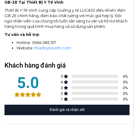
GB-2E Tại Thiết Bị Y Tế Vinh
Thiết Bị Y Tế Vinh
cung cấp
Giường y tế LUCASS điều khiển điện
GB-2E
chính hãng, đảm bảo chất lượng với mức giá hợp lý. Đội
ngũ nhân viên của chúng tôi luôn sẵn sàng tư vấn và hỗ trợ khách
hàng trong quá trình mua hàng và sử dụng sản phẩm.
Tư vấn và hỗ trợ:
Hotline: 0964.383.137
Website:
thietbiytevinh.com
Khách hàng đánh giá
5.0
5
0
%
4
0
%
3
0
%
2
0
%
1
0
%
Đánh giá và nhận xét