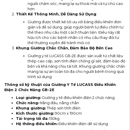
người chăm sóc, mang lại sự thoải mái và tự chủ cao
hơn.
Thiết Kế Thông Minh, Dễ Dàng Sử Dụng
Giường được thiết kế tối ưu với bảng điều khiển đơn
giản và dễ sử dụng, giúp người bệnh tự điều chỉnh tư
thế theo nhu cầu một cách thuận tiện. Điều này rất
hữu ích cho các bệnh nhân có nhu cầu thay đổi tư
thế thường xuyên để tránh mỏi cơ.
Khung Giường Chắc Chắn, Đảm Bảo Độ Bền Cao
Giường y tế LUCASS GB-2E được sản xuất từ chất liệu
thép cao cấp, sơn tĩnh điện chống gỉ sét, đảm bảo độ
bền và khả năng chịu tải tốt. Khung giường chắc chắn
mang lại sự an toàn tối đa cho người bệnh trong quá
trình sử dụng.
Thông số kỹ thuật của Giường Y Tế LUCASS Điều Khiển
Điện 2 Chức Năng GB-2E
Loại giường:
Giường y tế điều khiển điện 2 chức năng
Chức năng:
Nâng đầu, nâng chân
Khung giường:
Thép sơn tĩnh điện
Kích thước giường:
90cm x 190cm
Tải trọng tối đa:
150kg
Hệ thống điều khiển:
Điều khiển điện dễ sử dụng