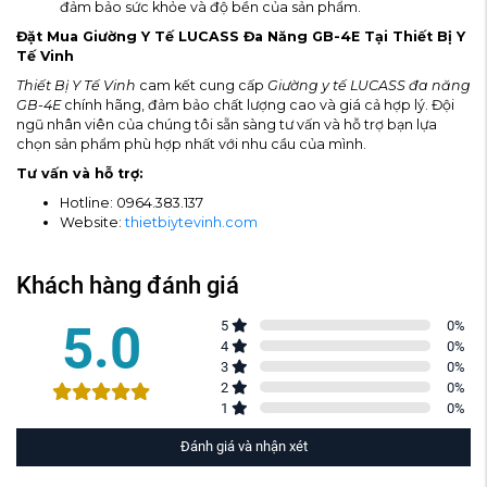
đảm bảo sức khỏe và độ bền của sản phẩm.
Đặt Mua Giường Y Tế LUCASS Đa Năng GB-4E Tại Thiết Bị Y
Tế Vinh
Thiết Bị Y Tế Vinh
cam kết cung cấp
Giường y tế LUCASS đa năng
GB-4E
chính hãng, đảm bảo chất lượng cao và giá cả hợp lý. Đội
ngũ nhân viên của chúng tôi sẵn sàng tư vấn và hỗ trợ bạn lựa
chọn sản phẩm phù hợp nhất với nhu cầu của mình.
Tư vấn và hỗ trợ:
Hotline: 0964.383.137
Website:
thietbiytevinh.com
Khách hàng đánh giá
5.0
5
0
%
4
0
%
3
0
%
2
0
%
1
0
%
Đánh giá và nhận xét