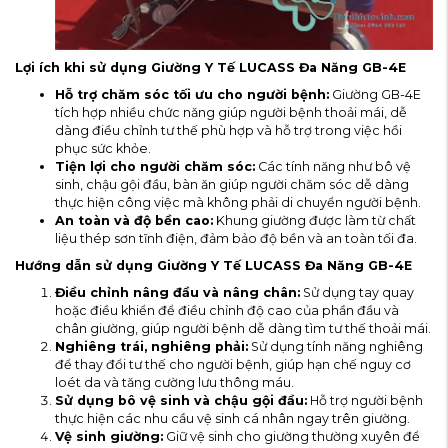
Lợi ích khi sử dụng Giường Y Tế LUCASS Đa Năng GB-4E
Hỗ trợ chăm sóc tối ưu cho người bệnh:
Giường GB-4E
tích hợp nhiều chức năng giúp người bệnh thoải mái, dễ
dàng điều chỉnh tư thế phù hợp và hỗ trợ trong việc hồi
phục sức khỏe.
Tiện lợi cho người chăm sóc:
Các tính năng như bô vệ
sinh, chậu gội đầu, bàn ăn giúp người chăm sóc dễ dàng
thực hiện công việc mà không phải di chuyển người bệnh.
An toàn và độ bền cao:
Khung giường được làm từ chất
liệu thép sơn tĩnh điện, đảm bảo độ bền và an toàn tối đa.
Hướng dẫn sử dụng Giường Y Tế LUCASS Đa Năng GB-4E
Điều chỉnh nâng đầu và nâng chân:
Sử dụng tay quay
hoặc điều khiển để điều chỉnh độ cao của phần đầu và
chân giường, giúp người bệnh dễ dàng tìm tư thế thoải mái.
Nghiêng trái, nghiêng phải:
Sử dụng tính năng nghiêng
để thay đổi tư thế cho người bệnh, giúp hạn chế nguy cơ
loét da và tăng cường lưu thông máu.
Sử dụng bô vệ sinh và chậu gội đầu:
Hỗ trợ người bệnh
thực hiện các nhu cầu vệ sinh cá nhân ngay trên giường.
Vệ sinh giường:
Giữ vệ sinh cho giường thường xuyên để