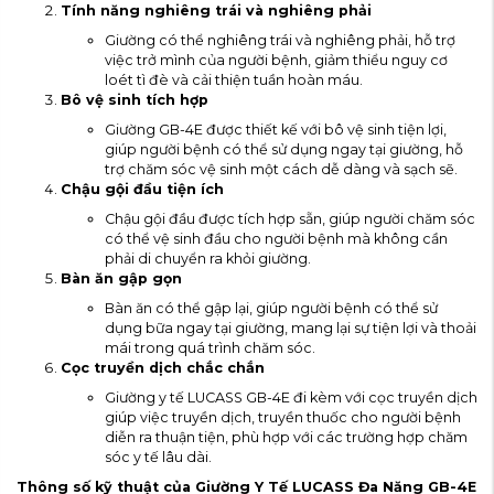
Tính năng nghiêng trái và nghiêng phải
Giường có thể nghiêng trái và nghiêng phải, hỗ trợ
việc trở mình của người bệnh, giảm thiểu nguy cơ
loét tì đè và cải thiện tuần hoàn máu.
Bô vệ sinh tích hợp
Giường GB-4E được thiết kế với bô vệ sinh tiện lợi,
giúp người bệnh có thể sử dụng ngay tại giường, hỗ
trợ chăm sóc vệ sinh một cách dễ dàng và sạch sẽ.
Chậu gội đầu tiện ích
Chậu gội đầu được tích hợp sẵn, giúp người chăm sóc
có thể vệ sinh đầu cho người bệnh mà không cần
phải di chuyển ra khỏi giường.
Bàn ăn gập gọn
Bàn ăn có thể gập lại, giúp người bệnh có thể sử
dụng bữa ngay tại giường, mang lại sự tiện lợi và thoải
mái trong quá trình chăm sóc.
Cọc truyền dịch chắc chắn
Giường y tế LUCASS GB-4E đi kèm với cọc truyền dịch
giúp việc truyền dịch, truyền thuốc cho người bệnh
diễn ra thuận tiện, phù hợp với các trường hợp chăm
sóc y tế lâu dài.
Thông số kỹ thuật của Giường Y Tế LUCASS Đa Năng GB-4E