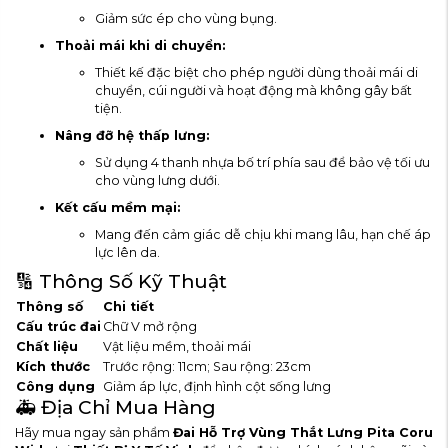
Giảm sức ép cho vùng bụng.
Thoải mái khi di chuyển:
Thiết kế đặc biệt cho phép người dùng thoải mái di
chuyển, cúi người và hoạt động mà không gây bất
tiện.
Nâng đỡ hệ thấp lưng:
Sử dụng 4 thanh nhựa bố trí phía sau để bảo vệ tối ưu
cho vùng lưng dưới.
Kết cấu mềm mại:
Mang đến cảm giác dễ chịu khi mang lâu, hạn chế áp
lực lên da.
🔢 Thông Số Kỹ Thuật
Thông số
Chi tiết
Cấu trúc đai
Chữ V mở rộng
Chất liệu
Vật liệu mềm, thoải mái
Kích thước
Trước rộng: 11cm; Sau rộng: 23cm
Công dụng
Giảm áp lực, định hình cột sống lưng
🚑 Địa Chỉ Mua Hàng
Hãy mua ngay sản phẩm
Đai Hỗ Trợ Vùng Thắt Lưng Pita Coru