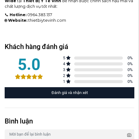
Wide
tại
Thiết Bị Y Tế Vinh
để nhận được chính sách hậu mãi và
chất lượng dịch vụ tốt nhất:
📞
Hotline:
0964.383.137
🌐
Website:
thietbiytevinh.com
Khách hàng đánh giá
5.0
5
0
%
4
0
%
3
0
%
2
0
%
1
0
%
Đánh giá và nhận xét
Bình luận