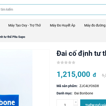
Máy Tạo Oxy - Trợ Thở
Máy Đo Huyết Áp
Máy đo đường
nh tư thế Pita Sapo
Đai cố định tư 
1,215,000
đ
1
Mã sản phẩm:
ZJC4LYO6D8
Danh mục:
Đai Bonbone
THÊM GIỎ H