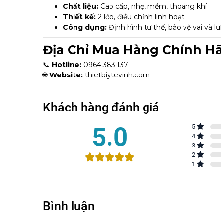
Chất liệu:
Cao cấp, nhẹ, mềm, thoáng khí
Thiết kế:
2 lớp, điều chỉnh linh hoạt
Công dụng:
Định hình tư thế, bảo vệ vai và l
Địa Chỉ Mua Hàng Chính H
📞
Hotline:
0964.383.137
🌐
Website:
thietbiytevinh.com
Khách hàng đánh giá
5.0
5
4
3
2
1
Bình luận