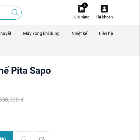
0
Giỏ hàng
Tài khoản
 huyết
Máy xông khí dung
Nhiệt kế
Liên hệ
thế Pita Sapo
,350,000
đ
ÀNG