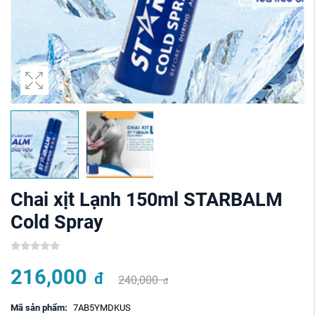
Chai xịt Lạnh 150ml STARBALM
Cold Spray
216,000
đ
240,000
đ
Mã sản phẩm:
7AB5YMDKUS