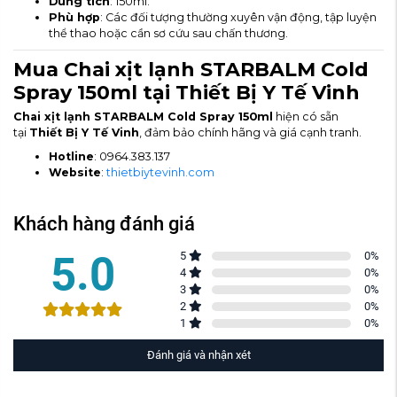
Dung tích
: 150ml.
Phù hợp
: Các đối tượng thường xuyên vận động, tập luyện
thể thao hoặc cần sơ cứu sau chấn thương.
Mua Chai xịt lạnh STARBALM Cold
Spray 150ml tại Thiết Bị Y Tế Vinh
Chai xịt lạnh STARBALM Cold Spray 150ml
hiện có sẵn
tại
Thiết Bị Y Tế Vinh
, đảm bảo chính hãng và giá cạnh tranh.
Hotline
: 0964.383.137
Website
:
thietbiytevinh.com
Khách hàng đánh giá
5.0
5
0
%
4
0
%
3
0
%
2
0
%
1
0
%
Đánh giá và nhận xét