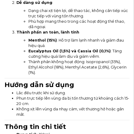
Dễ dàng sử dụng
Dạng chai xịt tiện lợi, dễ thao tác, không cần tiếp xúc
trực tiếp với vùng tổn thương.
Phù hợp mang theo trong các hoạt động thể thao,
dã ngoại.
Thành phần an toàn, lành tính
Menthol (15%)
: Hỗ trợ làm lạnh nhanh và giảm đau
hiệu quả.
Eucalyptus Oil (1,5%) và Cassia Oil (0,1%)
: Tăng
cường hiệu quả làm dịu và giảm viêm.
Thành phần không hoạt động: Isopropanol (35%),
Ethyl Alcohol (18%), Menthyl Acetate (2,6%), Glycerin
(1%).
Hướng dẫn sử dụng
Lắc đều trước khi sử dụng.
Phun trực tiếp lên vùng da bị tổn thương từ khoảng cách 15-
20 cm.
Không xịt lên vùng da nhạy cảm, vết thương hở hoặc gần
mắt.
Thông tin chi tiết