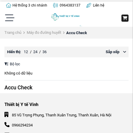
Hệ thống 3 chi nhánh
0964383137
Liên hệ
Trang chủ
Máy đo đường huyết
Accu Check
Hiển thị:
12
/
24
/
36
Sắp xếp
Bộ lọc
Không có dữ liệu
Accu Check
Thiết bị Y tế Vinh
85 Vũ Trọng Phụng, Thanh Xuân Trung, Thanh Xuân, Hà Nội
0966294234